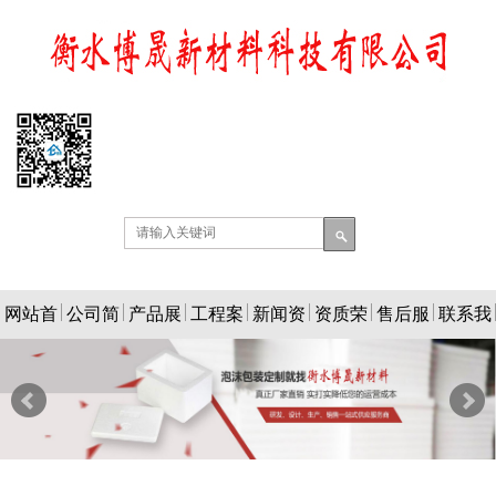
网站首
公司简
产品展
工程案
新闻资
资质荣
售后服
联系我
页
介
示
例
讯
誉
务
们