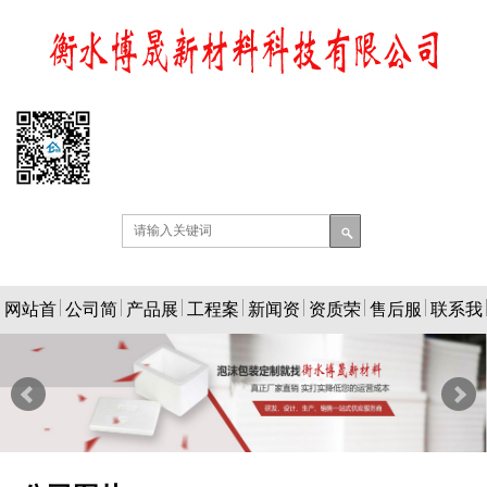
网站首
公司简
产品展
工程案
新闻资
资质荣
售后服
联系我
页
介
示
例
讯
誉
务
们