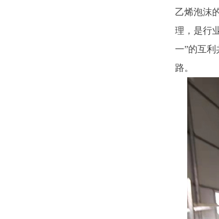
乙烯泡沫
理，是行
一
”
的互利
路。