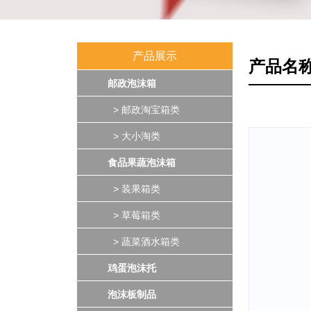
产品展示
产品名称
邮政泡沫箱
> 邮政淘宝箱类
> 大小淘类
食品果蔬泡沫箱
> 装果箱类
> 草莓箱类
> 蔬菜酒水箱类
鸡蛋泡沫托
泡沫板制品