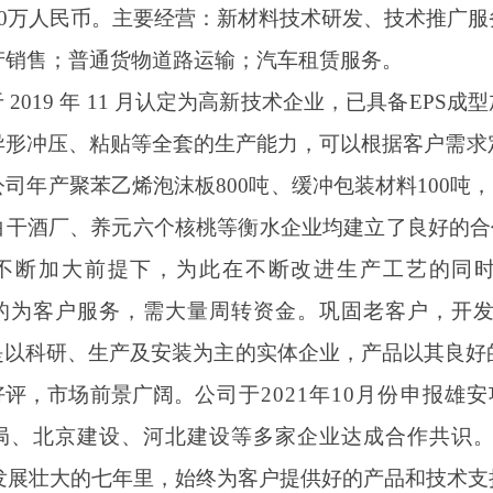
0万人民币。
主要经营：新材料技术研发、技术推广服
产销售；普通货物道路运输；汽车租赁服务。
于
2019 年 11 月认定为高新技术企业，已具备EPS
异形冲压、粘贴等全套的生产能力，可以根据客户需求
公司
年产聚苯乙烯泡沫板
800吨、缓冲包装材料100吨
白干酒厂、养元六个核桃等衡水企业均建立了良好的合
不断加大前提下，为此在不断改进生产工艺的同
的为客户服务，需大量周转资金。巩固老客户，开
是以科研、生产及安装为主的实体企业，
产品以其良好
好评，市场前景广阔。
公司于
202
1
年
1
0
月份申报雄安
局、北京建设、河北建设等多家企业达成合作共识
发展壮大的
七
年里，始终为客户提供好的产品和技术支