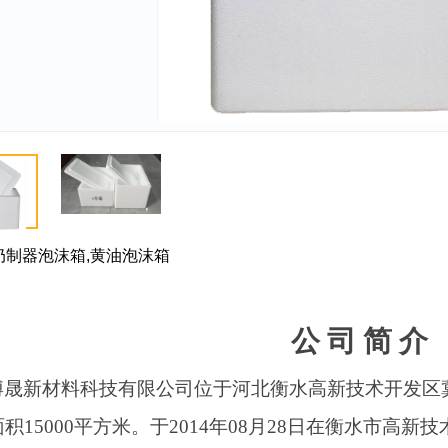
奶制器泡沫箱,黄油泡沫箱
公
司
简
介
博晟新材料科技有限公司
位于
河北衡水高新技术开发区
积1
5000平方米。于20
14
年
0
8
月
28
日在衡水市高新技