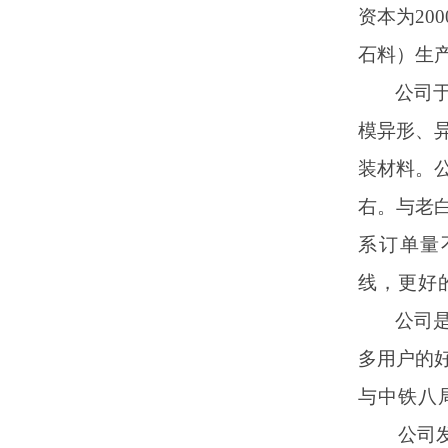
资本为
200
石料）生
公司
模异形、
装材料。
右。与老
系订单量
线，更好
公司
多用户的
与中铁八
公司