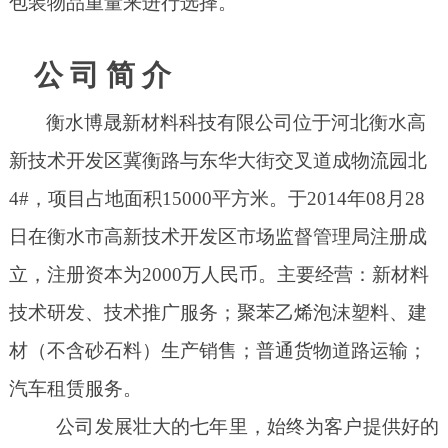
包装物品重量来进行选择。
公
司
简
介
衡水博晟新材料科技有限公司
位于
河北衡水高
新技术开发区冀衡路与东华大街交叉道成物流园北
4
#
，项目占地面积1
5000平方米。于20
14
年
0
8
月
28
日在衡水市高新技术开发区市场监督管理局注册成
立，注册资本为
200
0万人民币。
主要经营：新材料
技术研发、技术推广服务；聚苯乙烯泡沫塑料、建
材（不含砂石料）生产销售；普通货物道路运输；
汽车租赁服务。
公司发展壮大的
七
年里，始终为客户提供好的