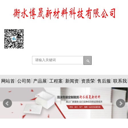
网站首
公司简
产品展
工程案
新闻资
资质荣
售后服
联系我
页
介
示
例
讯
誉
务
们